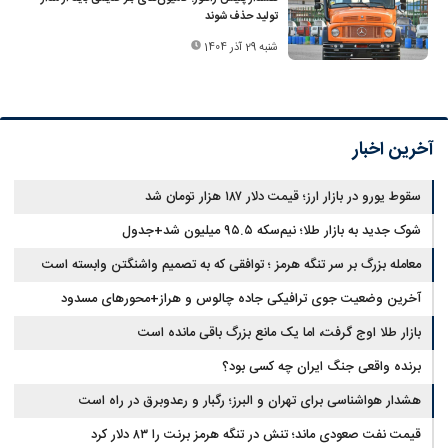
تولید حذف شوند
شنبه 29 آذر 1404
آخرین اخبار
سقوط یورو در بازار ارز؛ قیمت دلار ۱۸۷ هزار تومان شد
شوک جدید به بازار طلا؛ نیم‌سکه ۹۵.۵ میلیون شد+جدول
معامله بزرگ بر سر تنگه هرمز ؛ توافقی که به تصمیم واشنگتن وابسته است
آخرین وضعیت جوی ترافیکی جاده چالوس و هراز+محورهای مسدود
بازار طلا اوج گرفت، اما یک مانع بزرگ باقی مانده است
برنده واقعی جنگ ایران چه کسی بود؟
هشدار هواشناسی برای تهران و البرز؛ رگبار و رعدوبرق در راه است
قیمت نفت صعودی ماند؛ تنش در تنگه هرمز برنت را ۸۳ دلار کرد