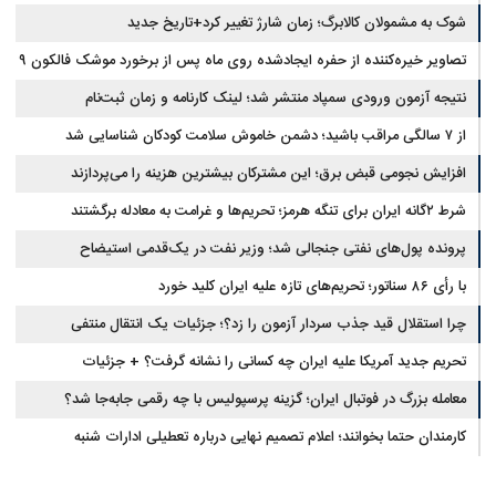
شوک به مشمولان کالابرگ؛ زمان شارژ تغییر کرد+تاریخ جدید
تصاویر خیره‌کننده از حفره ایجادشده روی ماه پس از برخورد موشک فالکون ۹
نتیجه آزمون ورودی سمپاد منتشر شد؛ لینک کارنامه و زمان ثبت‌نام
از ۷ سالگی مراقب باشید؛ دشمن خاموش سلامت کودکان شناسایی شد
افزایش نجومی قبض برق؛ این مشترکان بیشترین هزینه را می‌پردازند
شرط ۲گانه ایران برای تنگه هرمز؛ تحریم‌ها و غرامت به معادله برگشتند
پرونده پول‌های نفتی جنجالی شد؛ وزیر نفت در یک‌قدمی استیضاح
با رأی ۸۶ سناتور؛ تحریم‌های تازه علیه ایران کلید خورد
چرا استقلال قید جذب سردار آزمون را زد؟؛ جزئیات یک انتقال منتفی
تحریم جدید آمریکا علیه ایران چه کسانی را نشانه گرفت؟ + جزئیات
معامله بزرگ در فوتبال ایران؛ گزینه پرسپولیس با چه رقمی جابه‌جا شد؟
کارمندان حتما بخوانند؛ اعلام تصمیم نهایی درباره تعطیلی ادارات شنبه