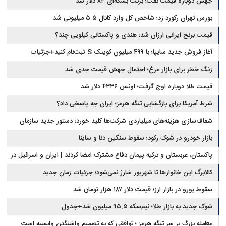
جهش دوباره قیمت نفت؛ برنت بشکه‌ای ۸۳ دلار شد
بورس تهران رکورد زد؛ شاخص کل وارد کانال ۵.۵ میلیونی شد
قیمت برنج ایرانی ارزان شد؛ هندی و پاکستانی کیلویی چند؟
آغاز فروش جدید سایپا؛ با ۴۹۹ میلیون کوییک S ثبت‌نام کنید+جزئیات
زنگ خطر برای بازار مرغ؛ احتمال جهش قیمت جدی شد
قیمت طلا دوباره اوج گرفت؛ اونس ۴۳۳۶ دلار شد
شرط آمریکا برای بازگشایی تنگه هرمز؛ ایران چه پاسخی داد؟
شفاف‌سازی هزینه‌های میلیاردی شرکت‌ها کلید خورد؛ دستور جدید سازمان
بورس
بازار خودرو در شوک رکود؛ سقوط سنگین دنا و ساینا
پاکستان، عربستان و ترکیه پیمان دفاع مشترک امضا کردند | ایران و اسرائیل در
سایه پیمان جدید منطقه‌ای
کالابرگ این خانوارها تا شهریور شارژ نمی‌شود؛ جزئیات زمان جدید
سقوط یورو در بازار ارز؛ قیمت دلار ۱۸۷ هزار تومان شد
شوک جدید به بازار طلا؛ نیم‌سکه ۹۵.۵ میلیون شد+جدول
معامله بزرگ بر سر تنگه هرمز ؛ توافقی که به تصمیم واشنگتن وابسته است