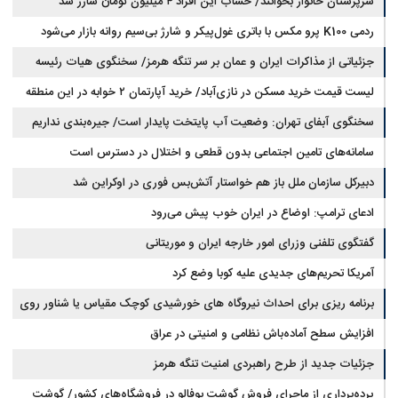
سرپرستان خانوار بخوانند/ حساب این افراد ۴ میلیون تومان شارژ شد
ردمی K100 پرو مکس با باتری غول‌پیکر و شارژ بی‌سیم روانه بازار می‌شود
جزئیاتی از مذاکرات ایران و عمان بر سر تنگه هرمز/ سخنگوی هیات رئیسه
لیست قیمت خرید مسکن در نازی‌آباد/ خرید آپارتمان ۲ خوابه در این منطقه
مجلس: بیانیه‌ای شامل تصحیح مسیر تردد دریایی در تنگه، در آستانه نهایی شدن
است
چقدر سرمایه نیاز دارد؟ + جدول مردادماه ۱۴۰۵
سخنگوی آبفای تهران: وضعیت آب پایتخت پایدار است/ جیره‌بندی نداریم
سامانه‌های تامین اجتماعی بدون قطعی و اختلال در دسترس است
دبیرکل سازمان ملل باز هم خواستار آتش‌بس فوری در اوکراین شد
ادعای ترامپ: اوضاع در ایران خوب پیش می‌رود
گفتگوی تلفنی وزرای امور خارجه ایران و موریتانی
آمریکا تحریم‌های جدیدی علیه کوبا وضع کرد
برنامه ریزی برای احداث نیروگاه های خورشیدی کوچک مقیاس یا شناور روی
آب در مازندران
افزایش سطح آماده‌باش نظامی و امنیتی در عراق
جزئیات جدید از طرح راهبردی امنیت تنگه هرمز
پرده‌برداری از ماجرای فروش گوشت بوفالو در فروشگاه‌های کشور/ گوشت