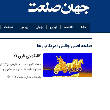
خانه
اقتصاد
ایران
جهان
بورس
صنعت
صفحه اصلی
چالش آمریکایی ها
کالیگولای قرن ۲۱
مجله اکونومیست در تازه‌ترین گزارش
به‌آنها مواجه شده آورده: صلح جه
پنجشنبه 17 اردیبهشت 1405