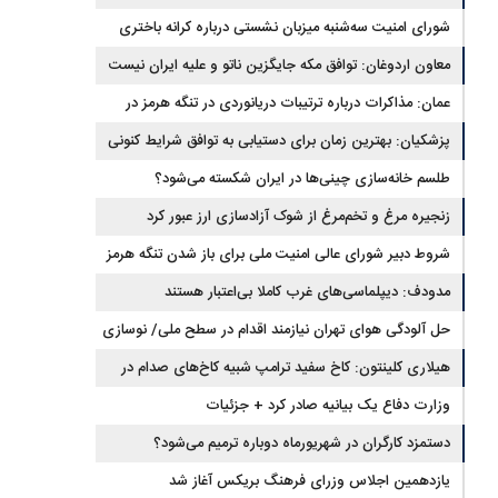
شورای امنیت سه‌شنبه میزبان نشستی درباره کرانه باختری
معاون اردوغان: توافق مکه جایگزین ناتو و علیه ایران نیست
عمان: مذاکرات درباره ترتیبات دریانوردی در تنگه هرمز در
فضای مثبت جریان دارد
پزشکیان‌: بهترین زمان برای دستیابی به توافق شرایط کنونی
است
طلسم خانه‌سازی چینی‌ها در ایران شکسته می‌شود؟
زنجیره مرغ و تخم‌مرغ از شوک آزادسازی ارز عبور کرد
شروط دبیر شورای عالی امنیت ملی برای باز شدن تنگه هرمز
مدودف: دیپلماسی‌های غرب کاملا بی‌اعتبار هستند
حل آلودگی هوای تهران نیازمند اقدام در سطح ملی/ نوسازی
حمل‌ونقل و کنترل بارگذاری‌هادراولویت
هیلاری کلینتون: کاخ سفید ترامپ شبیه کاخ‌های صدام در
زمان سقوط است
وزارت دفاع یک بیانیه صادر کرد + جزئیات
دستمزد کارگران در شهریورماه دوباره ترمیم می‌شود؟
یازدهمین اجلاس وزرای فرهنگ بریکس آغاز شد