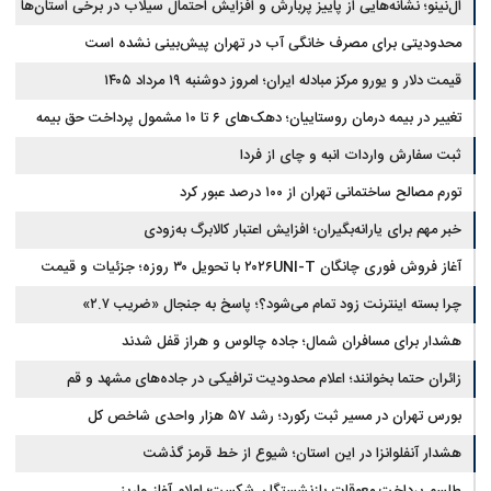
ال‌نینو؛ نشانه‌هایی از پاییز پربارش و افزایش احتمال سیلاب در برخی استان‌ها
محدودیتی برای مصرف خانگی آب در تهران پیش‌بینی نشده است
قیمت دلار و یورو مرکز مبادله ایران؛ امروز دوشنبه ۱۹ مرداد ۱۴۰۵
تغییر در بیمه درمان روستاییان؛ دهک‌های ۶ تا ۱۰ مشمول پرداخت حق بیمه
شدند
ثبت سفارش واردات انبه و چای از فردا
تورم مصالح ساختمانی تهران از ۱۰۰ درصد عبور کرد
خبر مهم برای یارانه‌بگیران؛ افزایش اعتبار کالابرگ به‌زودی
آغاز فروش فوری چانگان ۲۰۲۶UNI-T با تحویل ۳۰ روزه؛ جزئیات و قیمت
چرا بسته اینترنت زود تمام می‌شود؟؛ پاسخ به جنجال «ضریب ۲.۷»
هشدار برای مسافران شمال؛ جاده چالوس و هراز قفل شدند
زائران حتما بخوانند؛ اعلام محدودیت ترافیکی در جاده‌های مشهد و قم
بورس تهران در مسیر ثبت رکورد؛ رشد ۵۷ هزار واحدی شاخص کل
هشدار آنفلوانزا در این استان؛ شیوع از خط قرمز گذشت
طلسم پرداخت معوقات بازنشستگان شکست؛ اعلام آغاز واریز