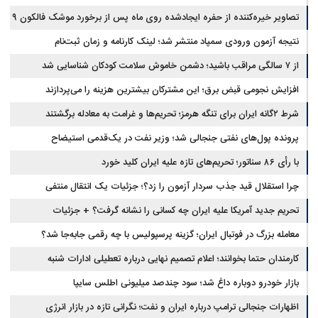
تصاویر خیره‌کننده از حفره ایجادشده روی ماه پس از برخورد موشک فالکون ۹
نتیجه آزمون ورودی سمپاد منتشر شد؛ لینک کارنامه و زمان ثبت‌نام
از ۷ سالگی مراقب باشید؛ دشمن خاموش سلامت کودکان شناسایی شد
افزایش نجومی قبض برق؛ این مشترکان بیشترین هزینه را می‌پردازند
شرط ۲گانه ایران برای تنگه هرمز؛ تحریم‌ها و غرامت به معادله برگشتند
پرونده پول‌های نفتی جنجالی شد؛ وزیر نفت در یک‌قدمی استیضاح
با رأی ۸۶ سناتور؛ تحریم‌های تازه علیه ایران کلید خورد
چرا استقلال قید جذب سردار آزمون را زد؟؛ جزئیات یک انتقال منتفی
تحریم جدید آمریکا علیه ایران چه کسانی را نشانه گرفت؟ + جزئیات
معامله بزرگ در فوتبال ایران؛ گزینه پرسپولیس با چه رقمی جابه‌جا شد؟
کارمندان حتما بخوانند؛ اعلام تصمیم نهایی درباره تعطیلی ادارات شنبه
بازار خودرو دوباره داغ شد؛ سود چندصد میلیونی اطلس سایپا
اظهارات جنجالی ترامپ درباره ایران و نفت؛ نگرانی تازه در بازار انرژی