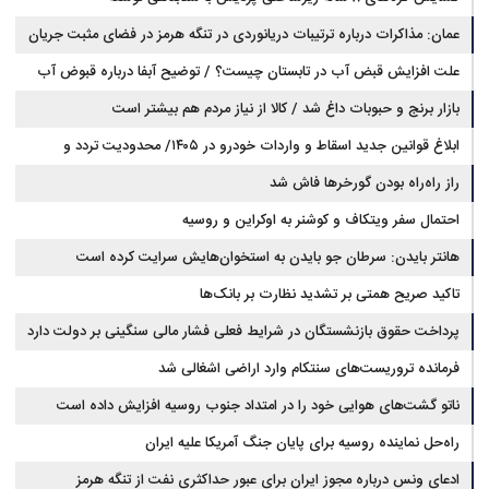
عمان: مذاکرات درباره ترتیبات دریانوردی در تنگه هرمز در فضای مثبت جریان
دارد
علت افزایش قبض آب در تابستان چیست؟ / توضیح آبفا درباره قبوض آب
بازار برنج و حبوبات داغ شد / کالا از نیاز مردم هم بیشتر است
ابلاغ قوانین جدید اسقاط و واردات خودرو در ۱۴۰۵/ محدودیت تردد و
سوخت‌رسانی به فرسوده‌ها
راز راه‌راه بودن گورخرها فاش شد
احتمال سفر ویتکاف و کوشنر به اوکراین و روسیه
هانتر بایدن: سرطان جو بایدن به استخوان‌هایش سرایت کرده است
تاکید صریح همتی بر تشدید نظارت بر بانک‌ها
پرداخت حقوق بازنشستگان در شرایط فعلی فشار مالی سنگینی بر دولت دارد
فرمانده تروریست‌های سنتکام وارد اراضی اشغالی شد
ناتو گشت‌های هوایی خود را در امتداد جنوب روسیه افزایش داده است
راه‌حل نماینده روسیه برای پایان جنگ آمریکا علیه ایران
ادعای ونس درباره مجوز ایران برای عبور حداکثری نفت از تنگه هرمز