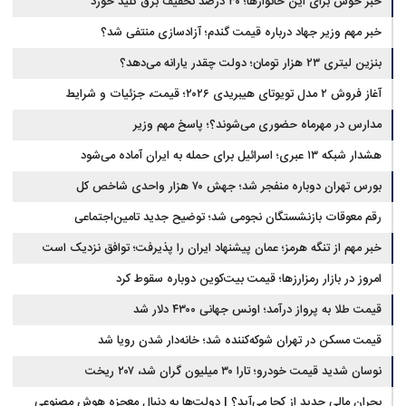
خبر خوش برای این خانوارها؛ ۳۰ درصد تخفیف برق کلید خورد
خبر مهم وزیر جهاد درباره قیمت گندم؛ آزادسازی منتفی شد؟
بنزین لیتری ۲۳ هزار تومان؛ دولت چقدر یارانه می‌دهد؟
آغاز فروش ۲ مدل تویوتای هیبریدی ۲۰۲۶؛ قیمت، جزئیات و شرایط
مدارس در مهرماه حضوری می‌شوند؟؛ پاسخ مهم وزیر
هشدار شبکه ۱۳ عبری؛ اسرائیل برای حمله به ایران آماده می‌شود
بورس تهران دوباره منفجر شد؛ جهش ۷۰ هزار واحدی شاخص کل
رقم معوقات بازنشستگان نجومی شد؛ توضیح جدید تامین‌اجتماعی
خبر مهم از تنگه هرمز؛ عمان پیشنهاد ایران را پذیرفت؛ توافق نزدیک است
امروز در بازار رمزارزها؛ قیمت بیت‌کوین دوباره سقوط کرد
قیمت طلا به پرواز درآمد؛ اونس جهانی ۴۳۰۰ دلار شد
قیمت مسکن در تهران شوکه‌کننده شد؛ خانه‌دار شدن رویا شد
نوسان شدید قیمت خودرو؛ تارا ۳۰ میلیون گران شد، ۲۰۷ ریخت
بحران مالی جدید از کجا می‌آید؟ | دولت‌ها به دنبال معجزه هوش مصنوعی