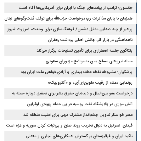
جانسون: ترامپ از پیامدهای جنگ با ایران برای آمریکایی‌ها آگاه است
همزمان با پایان مذاکرات رم؛ درخواست حزب‌الله برای توقف گفت‌وگوهای لبنان
با اسرائیل
پرهیز از چند صدایی مقابل دشمن/ فرهنگ‌سازی برای وحدت، ضرورت امروز
کشور است
ناهماهنگی در بازار کار، چالش اصلی برداشت زعفران
پنتاگون جلسه اضطراری برای تأمین تسلیحات برگزار می‌کند
حمله نیروهای مسلح یمن به مواضع مزدوران سعودی
پزشکیان: مشروطه نقطه عطف بیداری و آزادی‌خواهی ملت ایران بود
رونمایی «متا» از رقیب «اوپن‌ای‌آی» و «آنتروپیک»
درخواست عفو بین‌الملل و دیده‌بان حقوق بشر برای تحقیق درباره حمله به
خبرنگاران در لبنان
آتش‌سوزی در پالایشگاه نفت روسیه در پی حمله پهپادی اوکراین
مصر خواستار تدوین چشم‌انداز مشترک عربی برای امنیت منطقه شد
فیدان: اسرائیل به دنبال تخریب روند صلح و بی‌ثبات کردن سوریه و غزه است
تاکید ایران و قرقیزستان بر گسترش همکاری‌های تجاری و معدنی