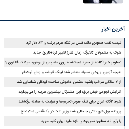
آخرین اخبار
قیمت نفت صعودی ماند؛ تنش در تنگه هرمز برنت را ۸۳ دلار کرد
شوک به مشمولان کالابرگ؛ زمان شارژ تغییر کرد+تاریخ جدید
تصاویر خیره‌کننده از حفره ایجادشده روی ماه پس از برخورد موشک فالکون ۹
نتیجه آزمون ورودی سمپاد منتشر شد؛ لینک کارنامه و زمان ثبت‌نام
از ۷ سالگی مراقب باشید؛ دشمن خاموش سلامت کودکان شناسایی شد
افزایش نجومی قبض برق؛ این مشترکان بیشترین هزینه را می‌پردازند
شرط ۲گانه ایران برای تنگه هرمز؛ تحریم‌ها و غرامت به معادله برگشتند
پرونده پول‌های نفتی جنجالی شد؛ وزیر نفت در یک‌قدمی استیضاح
با رأی ۸۶ سناتور؛ تحریم‌های تازه علیه ایران کلید خورد