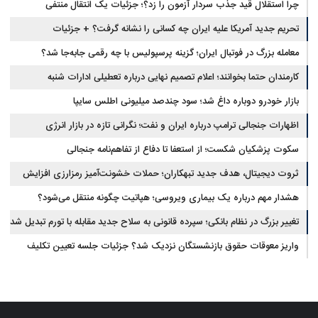
چرا استقلال قید جذب سردار آزمون را زد؟؛ جزئیات یک انتقال منتفی
تحریم جدید آمریکا علیه ایران چه کسانی را نشانه گرفت؟ + جزئیات
معامله بزرگ در فوتبال ایران؛ گزینه پرسپولیس با چه رقمی جابه‌جا شد؟
کارمندان حتما بخوانند؛ اعلام تصمیم نهایی درباره تعطیلی ادارات شنبه
بازار خودرو دوباره داغ شد؛ سود چندصد میلیونی اطلس سایپا
اظهارات جنجالی ترامپ درباره ایران و نفت؛ نگرانی تازه در بازار انرژی
سکوت پزشکیان شکست؛ از استعفا تا دفاع از تفاهم‌نامه جنجالی
ثروت دیجیتال، هدف جدید تبهکاران؛ حملات خشونت‌آمیز رمزارزی افزایش
یافت
هشدار مهم درباره یک بیماری ویروسی؛ هپاتیت چگونه منتقل می‌شود؟
تغییر بزرگ در نظام بانکی؛ سپرده قانونی به سلاح جدید مقابله با تورم تبدیل شد
واریز معوقات حقوق بازنشستگان نزدیک شد؟ جزئیات جلسه تعیین تکلیف
مطالبات