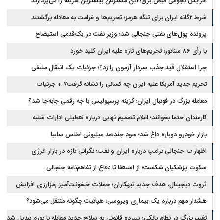
افزایش نجومی قبض برق؛ این مشترکان بیشترین هزینه را می‌پردازند
شرط ۲گانه ایران برای تنگه هرمز؛ تحریم‌ها و غرامت به معادله برگشتند
پرونده پول‌های نفتی جنجالی شد؛ وزیر نفت در یک‌قدمی استیضاح
با رأی ۸۶ سناتور؛ تحریم‌های تازه علیه ایران کلید خورد
چرا استقلال قید جذب سردار آزمون را زد؟؛ جزئیات یک انتقال منتفی
تحریم جدید آمریکا علیه ایران چه کسانی را نشانه گرفت؟ + جزئیات
معامله بزرگ در فوتبال ایران؛ گزینه پرسپولیس با چه رقمی جابه‌جا شد؟
کارمندان حتما بخوانند؛ اعلام تصمیم نهایی درباره تعطیلی ادارات شنبه
بازار خودرو دوباره داغ شد؛ سود چندصد میلیونی اطلس سایپا
اظهارات جنجالی ترامپ درباره ایران و نفت؛ نگرانی تازه در بازار انرژی
سکوت پزشکیان شکست؛ از استعفا تا دفاع از تفاهم‌نامه جنجالی
ثروت دیجیتال، هدف جدید تبهکاران؛ حملات خشونت‌آمیز رمزارزی افزایش
یافت
هشدار مهم درباره یک بیماری ویروسی؛ هپاتیت چگونه منتقل می‌شود؟
تغییر بزرگ در نظام بانکی؛ سپرده قانونی به سلاح جدید مقابله با تورم تبدیل شد