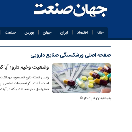
خانه
اقتصاد
ایران
جهان
بورس
صنعت
صفحه اصلی
ورشکستگی صنایع دارویی
وضعیت وخیم دارو؛ آیا ک
رئیس کمیته دارو کمیسیون بهداشت مجل
است، گفت: اگر تصمیمات اساسی، پیش
نه‌تنها حل نخواهد شد، بلکه در آیند
پنجشنبه 27 آذر 1404