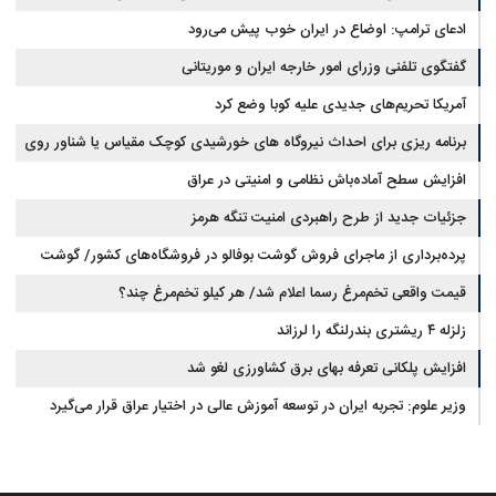
ادعای ترامپ: اوضاع در ایران خوب پیش می‌رود
گفتگوی تلفنی وزرای امور خارجه ایران و موریتانی
آمریکا تحریم‌های جدیدی علیه کوبا وضع کرد
برنامه ریزی برای احداث نیروگاه های خورشیدی کوچک مقیاس یا شناور روی
آب در مازندران
افزایش سطح آماده‌باش نظامی و امنیتی در عراق
جزئیات جدید از طرح راهبردی امنیت تنگه هرمز
پرده‌برداری از ماجرای فروش گوشت بوفالو در فروشگاه‌های کشور/ گوشت
قیمت واقعی تخم‌مرغ رسما اعلام شد/ هر کیلو تخم‌مرغ چند؟
بوفالو از کجا وارد می‌شود؟/ هر کیلو بوفالو با چه قیمتی به فروش می‌رود؟
زلزله ۴ ریشتری بندرلنگه را لرزاند
افزایش پلکانی تعرفه بهای برق کشاورزی لغو شد
وزیر علوم: تجربه ایران در توسعه آموزش عالی در اختیار عراق قرار می‌گیرد