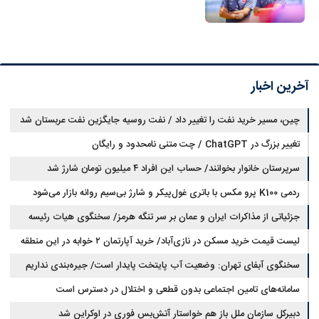
آخرین اخبار
چین، مسیر خرید نفت را تغییر داد / نفت روسیه جایگزین نفت عربستان شد
تغییر بزرگ در ChatGPT / چت متنی نامحدود و رایگان
سرپرستان خانوار بخوانند/ حساب این افراد ۴ میلیون تومان شارژ شد
ردمی K100 پرو مکس با باتری غول‌پیکر و شارژ بی‌سیم روانه بازار می‌شود
جزئیاتی از مذاکرات ایران و عمان بر سر تنگه هرمز/ سخنگوی هیات رئیسه
لیست قیمت خرید مسکن در نازی‌آباد/ خرید آپارتمان ۲ خوابه در این منطقه
مجلس: بیانیه‌ای شامل تصحیح مسیر تردد دریایی در تنگه، در آستانه نهایی شدن
است
چقدر سرمایه نیاز دارد؟ + جدول مردادماه ۱۴۰۵
سخنگوی آبفای تهران: وضعیت آب پایتخت پایدار است/ جیره‌بندی نداریم
سامانه‌های تامین اجتماعی بدون قطعی و اختلال در دسترس است
دبیرکل سازمان ملل باز هم خواستار آتش‌بس فوری در اوکراین شد