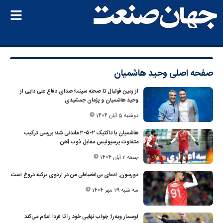
صفحه اصلی
وحید هاشمیان
از زمین فوتبال تا صحنه سینما؛ صدای دفاع علی دایی از
وحید هاشمیان و پژمان جمشیدی
دوشنبه 5 آبان 1404
هاشمیان با تاکتیک ۲-۵-۳ ماندنی شد؛ بررسی ترکیب
متفاوت پرسپولیس مقابل ذوب آهن
جمعه 2 آبان 1404
دورسون: ادعای بی‌انضباطی من در اردوی ترکیه دروغ است
سه شنبه 29 مهر 1404
اوسمار ویه‌را: جواب نهایی خود را تا فردا اعلام می‌کند