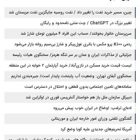
چین، مسیر خرید نفت را تغییر داد / نفت روسیه جایگزین نفت عربستان شد
تغییر بزرگ در ChatGPT / چت متنی نامحدود و رایگان
سرپرستان خانوار بخوانند/ حساب این افراد ۴ میلیون تومان شارژ شد
ردمی K100 پرو مکس با باتری غول‌پیکر و شارژ بی‌سیم روانه بازار می‌شود
جزئیاتی از مذاکرات ایران و عمان بر سر تنگه هرمز/ سخنگوی هیات رئیسه
لیست قیمت خرید مسکن در نازی‌آباد/ خرید آپارتمان ۲ خوابه در این منطقه
مجلس: بیانیه‌ای شامل تصحیح مسیر تردد دریایی در تنگه، در آستانه نهایی شدن
است
چقدر سرمایه نیاز دارد؟ + جدول مردادماه ۱۴۰۵
سخنگوی آبفای تهران: وضعیت آب پایتخت پایدار است/ جیره‌بندی نداریم
سامانه‌های تامین اجتماعی بدون قطعی و اختلال در دسترس است
دبیرکل سازمان ملل باز هم خواستار آتش‌بس فوری در اوکراین شد
ادعای ترامپ: اوضاع در ایران خوب پیش می‌رود
گفتگوی تلفنی وزرای امور خارجه ایران و موریتانی
آمریکا تحریم‌های جدیدی علیه کوبا وضع کرد