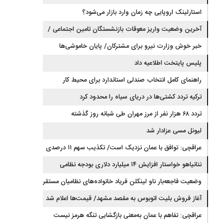
استارلینک اروپایی چه زمان وارد بازار می‌شود؟
آخرین وضعیت واریز معوقات بازنشستگان تامین اجتماعی /
رقم مابه‌التفاوت چقدر است؟
خبر خوش وزارت نیرو برای مشترکان/ پایان خاموشی‌ها
نزدیک است؟
پلیس پایتخت اطلاعیه داد
راهنمای کامل انتخاب صندلی استاندارد برای محیط کار
ترکیه تردد کشتی‌ها در دریای سیاه را محدود کرد
تردد ۶۸ هزار نفر از مرز مهران طی شبانه روز گذشته
لیونل مسی عزادار شد
عراقچی: توافق با عمان نزدیک است/ تکذیب سهم ۱۱ درصدی
ایران از خزر
نتانیاهو خواستار افزایش ۱۴ میلیارد دلاری بودجه نظامی
اسرائیل شد
وضعیت فاجعه‌بار ناو لینکلن فریاد خانواده‌های نظامیان مستقر
در دریا را بلند کرد
آغاز فروش بلیت اتوبوس به مقصد مشهد/ قیمت‌ها اعلام شد
عراقچی: تفاهم با عمان به‌معنی بازگشایی تنگه هرمز نیست