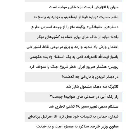
جهان با افزایش قیمت موادغذایی مواجه است
اعلام حمایت دوباره فیفا از اینفانتینو و تهدید به پاسخ به
توهین‌ها
«سفرهای خانوادگی» چگونه مغز را از چرخه استرس خارج
می‌کند؟
بغداد: نباید از خاک عراق برای حمله به کشورهای دیگر
استفاده کرد
احتمال وزش باد شدید و رعد و برق در برخی نقاط کشور طی
روزهای آتی
پاسخ آیت‌الله ناظم‌زاده قمی به یک استفتا: ولایت حکومتی
به‌تنهایی مجوز اخذ وجوهات شرعیه نیست
رویترز: هشدار صریح ایران خطر شروع جنگ را متوقف کرد
در دیدار الزیدی با بارزانی چه گذشت؟
کالابرگ سه دهک مشمول شارژ شد
راز رنگ آبی در صندلی های هواپیما چیست؟
سنتکام مدعی تغییر مسیر ۴۸ کشتی تجاری شد
فیدان: حماس به تعهدات خود عمل کرد، امّا اسرائیل برنامه‌ای
برای صلح ندارد
معاون وزیر خارجه: مذاکره نه معجزه است و نه خیانت