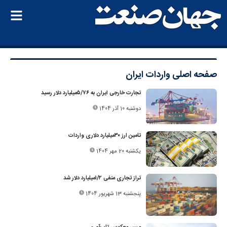
صفحه اصلی
واردات ایران
تجارت خارجی ایران به ۵/۷۶میلیارد دلار رسید
دوشنبه 10 آذر 1404
تامین ارز ۳۰‌میلیارد دلاری واردات
یکشنبه 20 مهر 1404
تراز تجاری منفی ۱/‌۲‌میلیارد دلار شد
پنجشنبه 13 شهریور 1404