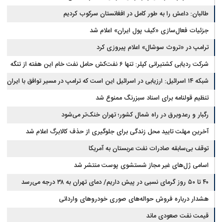
طالبان: داعش را به طور کامل در افغانستان سرکوب کردیم
جزئیات فعال‌سازی «کیف پول ایران» اعلام شد
ترامپ در «تروث سوشال» اعلام پیروزی کرد
شرکت ردیابی کشتیرانی کپلر: تنها ۶ نفت‌کش حامل نفت خام این هفته از تنگه
هرمز خارج شدند
شبکه ۱۴ اسرائیل: ارزیابی در اسرائیل این است که ترامپ در مسیر توافق با ایران
قرار دارد
تنظیم قولنامه برای اسناد سبزرنگ ممنوع شد
رگبار و رعدوبرق در راه شمال کشور؛ تهران خنک‌تر می‌شود
آخرین مهلت تایید محل زندگی برای جلوگیری از حذف کالابرگ اعلام شد
توقف بی‌سابقه صادرات نفت عربستان به آمریکا
اسامی ژل‌های غیر مجاز شستشوی پوست منتشر شد
۴۰ تا ۵۰ روز گرمای نسبی در پیش داریم/ دمای تهران به ۳۸ درجه می‌رسد
هشدار درباره فروش حواله‌های صوری خودروهای وارداتی
قیمت نفت صعودی ماند