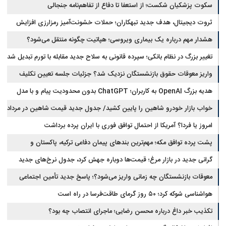
سکوت پزشکیان شکست؛ از استعفا تا دفاع از تفاهم‌نامه جنجالی
ثروت دیجیتال، هدف جدید تبهکاران؛ حملات خشونت‌آمیز رمزارزی افزایش
یافت
هشدار مهم درباره یک بیماری ویروسی؛ هپاتیت چگونه منتقل می‌شود؟
تغییر بزرگ در نظام بانکی؛ سپرده قانونی به سلاح جدید مقابله با تورم تبدیل شد
واریز معوقات حقوق بازنشستگان نزدیک شد؟ جزئیات جلسه تعیین تکلیف
مطالبات
هدیه بزرگ OpenAI به کاربران؛ ChatGPT بدون محدودیت پیام و با مدل
جدید می‌آید
خواب بازار خودرو شاهین را پایین کشید/ جدول جدید قیمت شاهین در مرداد
امروز یا فردا؟ آمریکا از احتمال توافق فوری با ایران پرده برداشت
پشت پرده توافق مکه؛ مهم‌ترین بندهای پیمان دفاعی ترکیه، پاکستان و
عربستان
گرانی جدید در بازار مرغ؛ قیمت‌ها دوباره جهش کرد، جدول نرخ‌های جدید
معوقات بازنشستگان چه زمانی واریز می‌شود؟؛ پاسخ جدید تأمین اجتماعی
هواشناسی شوکه کرد؛ ۵۰ روز گرمای طاقت‌فرسا در راه است
تکذیب خبر داغ درباره محسن رضایی؛ ماجرای انتصاب چه بود؟