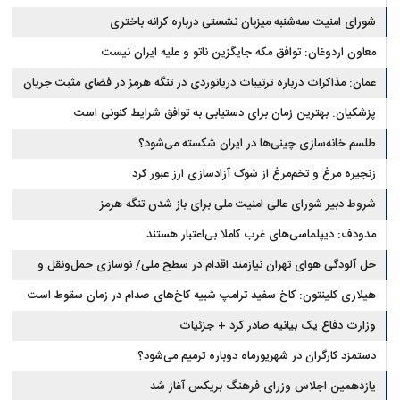
شورای امنیت سه‌شنبه میزبان نشستی درباره کرانه باختری
معاون اردوغان: توافق مکه جایگزین ناتو و علیه ایران نیست
عمان: مذاکرات درباره ترتیبات دریانوردی در تنگه هرمز در فضای مثبت جریان
دارد
پزشکیان‌: بهترین زمان برای دستیابی به توافق شرایط کنونی است
طلسم خانه‌سازی چینی‌ها در ایران شکسته می‌شود؟
زنجیره مرغ و تخم‌مرغ از شوک آزادسازی ارز عبور کرد
شروط دبیر شورای عالی امنیت ملی برای باز شدن تنگه هرمز
مدودف: دیپلماسی‌های غرب کاملا بی‌اعتبار هستند
حل آلودگی هوای تهران نیازمند اقدام در سطح ملی/ نوسازی حمل‌ونقل و
کنترل بارگذاری‌هادراولویت
هیلاری کلینتون: کاخ سفید ترامپ شبیه کاخ‌های صدام در زمان سقوط است
وزارت دفاع یک بیانیه صادر کرد + جزئیات
دستمزد کارگران در شهریورماه دوباره ترمیم می‌شود؟
یازدهمین اجلاس وزرای فرهنگ بریکس آغاز شد