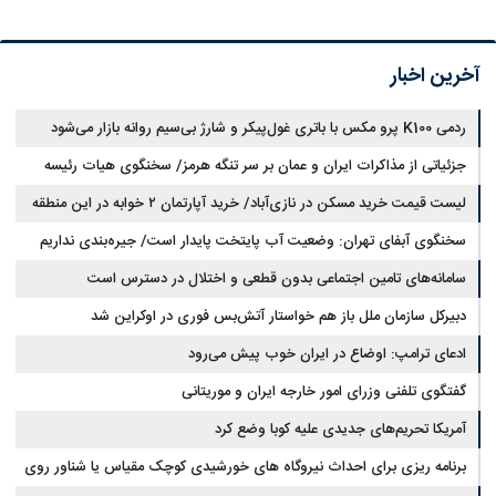
آخرین اخبار
ردمی K100 پرو مکس با باتری غول‌پیکر و شارژ بی‌سیم روانه بازار می‌شود
جزئیاتی از مذاکرات ایران و عمان بر سر تنگه هرمز/ سخنگوی هیات رئیسه
لیست قیمت خرید مسکن در نازی‌آباد/ خرید آپارتمان ۲ خوابه در این منطقه
مجلس: بیانیه‌ای شامل تصحیح مسیر تردد دریایی در تنگه، در آستانه نهایی شدن
است
چقدر سرمایه نیاز دارد؟ + جدول مردادماه ۱۴۰۵
سخنگوی آبفای تهران: وضعیت آب پایتخت پایدار است/ جیره‌بندی نداریم
سامانه‌های تامین اجتماعی بدون قطعی و اختلال در دسترس است
دبیرکل سازمان ملل باز هم خواستار آتش‌بس فوری در اوکراین شد
ادعای ترامپ: اوضاع در ایران خوب پیش می‌رود
گفتگوی تلفنی وزرای امور خارجه ایران و موریتانی
آمریکا تحریم‌های جدیدی علیه کوبا وضع کرد
برنامه ریزی برای احداث نیروگاه های خورشیدی کوچک مقیاس یا شناور روی