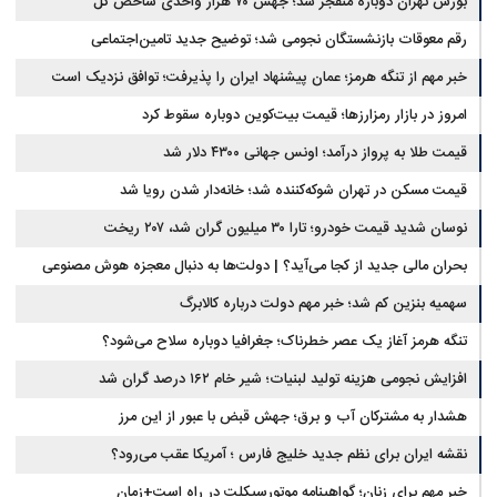
بورس تهران دوباره منفجر شد؛ جهش ۷۰ هزار واحدی شاخص کل
رقم معوقات بازنشستگان نجومی شد؛ توضیح جدید تامین‌اجتماعی
خبر مهم از تنگه هرمز؛ عمان پیشنهاد ایران را پذیرفت؛ توافق نزدیک است
امروز در بازار رمزارزها؛ قیمت بیت‌کوین دوباره سقوط کرد
قیمت طلا به پرواز درآمد؛ اونس جهانی ۴۳۰۰ دلار شد
قیمت مسکن در تهران شوکه‌کننده شد؛ خانه‌دار شدن رویا شد
نوسان شدید قیمت خودرو؛ تارا ۳۰ میلیون گران شد، ۲۰۷ ریخت
بحران مالی جدید از کجا می‌آید؟ | دولت‌ها به دنبال معجزه هوش مصنوعی
سهمیه بنزین کم شد؛ خبر مهم دولت درباره کالابرگ
تنگه هرمز آغاز یک عصر خطرناک؛ جغرافیا دوباره سلاح می‌شود؟
افزایش نجومی هزینه تولید لبنیات؛ شیر خام ۱۶۲ درصد گران شد
هشدار به مشترکان آب و برق؛ جهش قبض با عبور از این مرز
نقشه ایران برای نظم جدید خلیج فارس ؛ آمریکا عقب می‌رود؟
خبر مهم برای زنان؛ گواهینامه موتورسیکلت در راه است+زمان