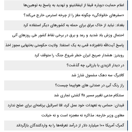
اعلام حمایت دوباره فیفا از اینفانتینو و تهدید به پاسخ به توهین‌ها
«سفرهای خانوادگی» چگونه مغز را از چرخه استرس خارج می‌کند؟
بغداد: نباید از خاک عراق برای حمله به کشورهای دیگر استفاده کرد
احتمال وزش باد شدید و رعد و برق در برخی نقاط کشور طی روزهای آتی
پاسخ آیت‌الله ناظم‌زاده قمی به یک استفتا: ولایت حکومتی به‌تنهایی مجوز اخذ
وجوهات شرعیه نیست
رویترز: هشدار صریح ایران خطر شروع جنگ را متوقف کرد
در دیدار الزیدی با بارزانی چه گذشت؟
کالابرگ سه دهک مشمول شارژ شد
راز رنگ آبی در صندلی های هواپیما چیست؟
سنتکام مدعی تغییر مسیر ۴۸ کشتی تجاری شد
فیدان: حماس به تعهدات خود عمل کرد، امّا اسرائیل برنامه‌ای برای صلح ندارد
معاون وزیر خارجه: مذاکره نه معجزه است و نه خیانت
گمرک آمریکا ۱۰۰ میلیارد دلار از درآمد تعرفه‌ها را به واردکنندگان بازگرداند