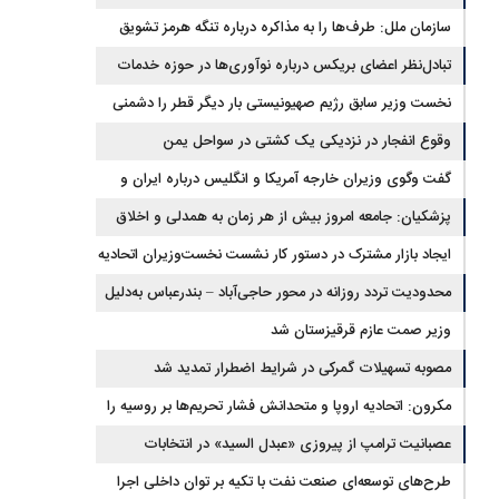
سازمان ملل: طرف‌ها را به مذاکره درباره تنگه هرمز تشویق
می‌کنیم
تبادل‌نظر اعضای بریکس درباره نوآوری‌ها در حوزه خدمات
آماری
نخست وزیر سابق رژیم صهیونیستی بار دیگر قطر را دشمنی
خطرناک توصیف کرد
وقوع انفجار در نزدیکی یک کشتی در سواحل یمن
گفت وگوی وزیران خارجه آمریکا و انگلیس درباره ایران و
تنگه هرمز
پزشکیان: جامعه امروز بیش از هر زمان به همدلی و اخلاق
قرآنی نیاز دارد
ایجاد بازار مشترک در دستور کار نشست نخست‌وزیران اتحادیه
اقتصادی اوراسیا
محدودیت تردد روزانه در محور حاجی‌آباد – بندرعباس به‌دلیل
عملیات جاده‌ای
وزیر صمت عازم قرقیزستان شد
مصوبه تسهیلات گمرکی در شرایط اضطرار تمدید شد
مکرون: اتحادیه اروپا و متحدانش فشار تحریم‌ها بر روسیه را
افزایش خواهند داد
عصبانیت ترامپ از پیروزی «عبدل السید» در انتخابات
مقدماتی حزب دموکرات در میشیگان
طرح‌های توسعه‌ای صنعت نفت با تکیه بر توان داخلی اجرا