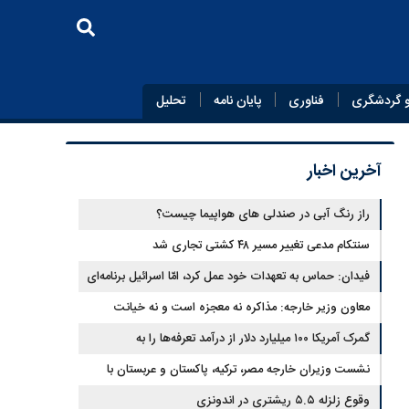
 گردشگری
فناوری
پایان‌ نامه
تحلیل
آخرین اخبار
راز رنگ آبی در صندلی های هواپیما چیست؟
سنتکام مدعی تغییر مسیر ۴۸ کشتی تجاری شد
فیدان: حماس به تعهدات خود عمل کرد، امّا اسرائیل برنامه‌ای
برای صلح ندارد
معاون وزیر خارجه: مذاکره نه معجزه است و نه خیانت
گمرک آمریکا ۱۰۰ میلیارد دلار از درآمد تعرفه‌ها را به
واردکنندگان بازگرداند
نشست وزیران خارجه مصر، ترکیه، پاکستان و عربستان با
وقوع زلزله ۵.۵ ریشتری در اندونزی
محوریت تحولات منطقه