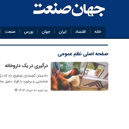
خانه
اقتصاد
ایران
جهان
بورس
صنعت
صفحه اصلی
نظم عمومی
درگیری در یک داروخانه
دادستان گچساران توضیح داد که درگی
شناسایی و برخورد با افراد دخیل ص
سه شنبه 20 خرداد 1404