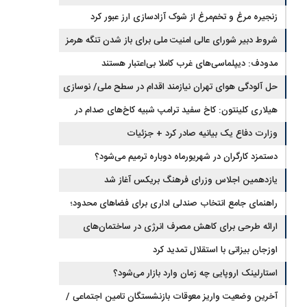
زنجیره مرغ و تخم‌مرغ از شوک آزادسازی ارز عبور کرد
شروط دبیر شورای عالی امنیت ملی برای باز شدن تنگه هرمز
مدودف: دیپلماسی‌های غرب کاملا بی‌اعتبار هستند
حل آلودگی هوای تهران نیازمند اقدام در سطح ملی/ نوسازی
حمل‌ونقل و کنترل بارگذاری‌هادراولویت
هیلاری کلینتون: کاخ سفید ترامپ شبیه کاخ‌های صدام در
زمان سقوط است
وزارت دفاع یک بیانیه صادر کرد + جزئیات
دستمزد کارگران در شهریورماه دوباره ترمیم می‌شود؟
یازدهمین اجلاس وزرای فرهنگ بریکس آغاز شد
راهنمای جامع انتخاب صندلی اداری برای فضاهای محدود؛
تلفیق ارگونومی و طراحی
ارائه طرحی برای کاهش مصرف انرژی در ساختمان‌های
مسکونی
اوزجان بیزاتی با استقلال تمدید کرد
استارلینک اروپایی چه زمان وارد بازار می‌شود؟
آخرین وضعیت واریز معوقات بازنشستگان تامین اجتماعی /