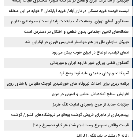
جزئیاتی از مذاکرات ایران و عمان بر سر تنگه هرمز/ سخنگوی هیات رئیسه
لیست قیمت خرید مسکن در نازی‌آباد/ خرید آپارتمان ۲ خوابه در این منطقه
مجلس: بیانیه‌ای شامل تصحیح مسیر تردد دریایی در تنگه، در آستانه نهایی شدن
است
چقدر سرمایه نیاز دارد؟ + جدول مردادماه ۱۴۰۵
سخنگوی آبفای تهران: وضعیت آب پایتخت پایدار است/ جیره‌بندی نداریم
سامانه‌های تامین اجتماعی بدون قطعی و اختلال در دسترس است
دبیرکل سازمان ملل باز هم خواستار آتش‌بس فوری در اوکراین شد
ادعای ترامپ: اوضاع در ایران خوب پیش می‌رود
گفتگوی تلفنی وزرای امور خارجه ایران و موریتانی
آمریکا تحریم‌های جدیدی علیه کوبا وضع کرد
برنامه ریزی برای احداث نیروگاه های خورشیدی کوچک مقیاس یا شناور روی
آب در مازندران
افزایش سطح آماده‌باش نظامی و امنیتی در عراق
جزئیات جدید از طرح راهبردی امنیت تنگه هرمز
پرده‌برداری از ماجرای فروش گوشت بوفالو در فروشگاه‌های کشور/ گوشت
قیمت واقعی تخم‌مرغ رسما اعلام شد/ هر کیلو تخم‌مرغ چند؟
بوفالو از کجا وارد می‌شود؟/ هر کیلو بوفالو با چه قیمتی به فروش می‌رود؟
زلزله ۴ ریشتری بندرلنگه را لرزاند