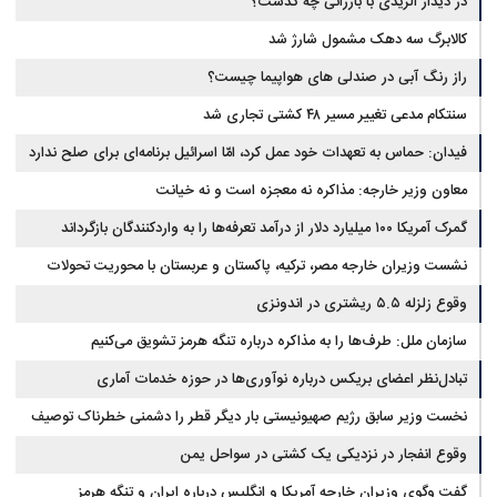
در دیدار الزیدی با بارزانی چه گذشت؟
کالابرگ سه دهک مشمول شارژ شد
راز رنگ آبی در صندلی های هواپیما چیست؟
سنتکام مدعی تغییر مسیر ۴۸ کشتی تجاری شد
فیدان: حماس به تعهدات خود عمل کرد، امّا اسرائیل برنامه‌ای برای صلح ندارد
معاون وزیر خارجه: مذاکره نه معجزه است و نه خیانت
گمرک آمریکا ۱۰۰ میلیارد دلار از درآمد تعرفه‌ها را به واردکنندگان بازگرداند
نشست وزیران خارجه مصر، ترکیه، پاکستان و عربستان با محوریت تحولات
منطقه
وقوع زلزله ۵.۵ ریشتری در اندونزی
سازمان ملل: طرف‌ها را به مذاکره درباره تنگه هرمز تشویق می‌کنیم
تبادل‌نظر اعضای بریکس درباره نوآوری‌ها در حوزه خدمات آماری
نخست وزیر سابق رژیم صهیونیستی بار دیگر قطر را دشمنی خطرناک توصیف
کرد
وقوع انفجار در نزدیکی یک کشتی در سواحل یمن
گفت وگوی وزیران خارجه آمریکا و انگلیس درباره ایران و تنگه هرمز