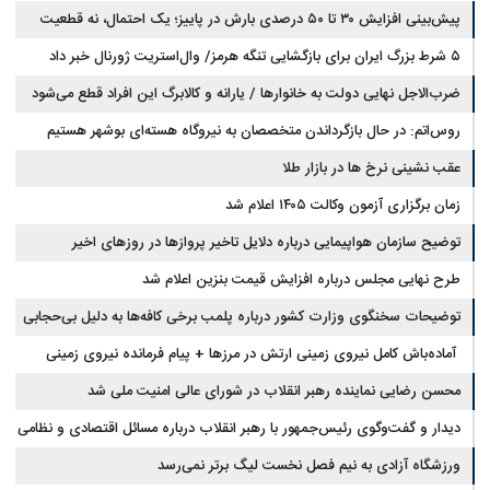
پیش‌بینی افزایش ۳۰ تا ۵۰ درصدی بارش در پاییز؛ یک احتمال، نه قطعیت
۵ شرط بزرگ ایران برای بازگشایی تنگه هرمز/ وال‌استریت ژورنال خبر داد
ضرب‌الاجل نهایی دولت به خانوارها / یارانه و کالابرگ این افراد قطع می‌شود
روس‌اتم: در حال بازگرداندن متخصصان به نیروگاه هسته‌ای بوشهر هستیم
عقب نشینی نرخ ها در بازار طلا
زمان برگزاری آزمون وکالت ۱۴۰۵ اعلام شد
توضیح سازمان هواپیمایی درباره دلایل تاخیر پروازها در روزهای اخیر
طرح نهایی مجلس درباره افزایش قیمت بنزین اعلام شد
توضیحات سخنگوی وزارت کشور درباره پلمب برخی کافه‌ها به دلیل بی‌حجابی
آماده‌باش کامل نیروی زمینی ارتش در مرزها + پیام فرمانده نیروی زمینی
ارتش
محسن رضایی نماینده رهبر انقلاب در شورای عالی امنیت ملی شد
دیدار و گفت‌وگوی رئیس‌جمهور با رهبر انقلاب درباره مسائل اقتصادی و نظامی
کشور
ورزشگاه آزادی به نیم فصل نخست لیگ برتر نمی‌رسد