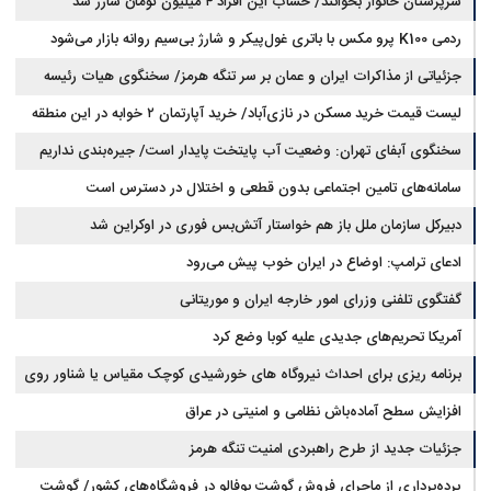
سرپرستان خانوار بخوانند/ حساب این افراد ۴ میلیون تومان شارژ شد
ردمی K100 پرو مکس با باتری غول‌پیکر و شارژ بی‌سیم روانه بازار می‌شود
جزئیاتی از مذاکرات ایران و عمان بر سر تنگه هرمز/ سخنگوی هیات رئیسه
لیست قیمت خرید مسکن در نازی‌آباد/ خرید آپارتمان ۲ خوابه در این منطقه
مجلس: بیانیه‌ای شامل تصحیح مسیر تردد دریایی در تنگه، در آستانه نهایی شدن
است
چقدر سرمایه نیاز دارد؟ + جدول مردادماه ۱۴۰۵
سخنگوی آبفای تهران: وضعیت آب پایتخت پایدار است/ جیره‌بندی نداریم
سامانه‌های تامین اجتماعی بدون قطعی و اختلال در دسترس است
دبیرکل سازمان ملل باز هم خواستار آتش‌بس فوری در اوکراین شد
ادعای ترامپ: اوضاع در ایران خوب پیش می‌رود
گفتگوی تلفنی وزرای امور خارجه ایران و موریتانی
آمریکا تحریم‌های جدیدی علیه کوبا وضع کرد
برنامه ریزی برای احداث نیروگاه های خورشیدی کوچک مقیاس یا شناور روی
آب در مازندران
افزایش سطح آماده‌باش نظامی و امنیتی در عراق
جزئیات جدید از طرح راهبردی امنیت تنگه هرمز
پرده‌برداری از ماجرای فروش گوشت بوفالو در فروشگاه‌های کشور/ گوشت