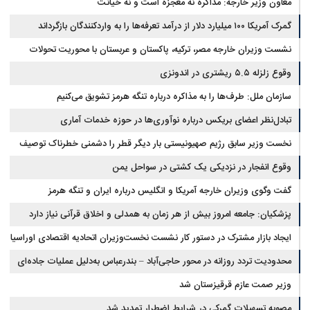
معاون وزیر خارجه: مذاکره نه معجزه است و نه خیانت
گمرک آمریکا ۱۰۰ میلیارد دلار از درآمد تعرفه‌ها را به واردکنندگان بازگرداند
نشست وزیران خارجه مصر، ترکیه، پاکستان و عربستان با محوریت تحولات
منطقه
وقوع زلزله ۵.۵ ریشتری در اندونزی
سازمان ملل: طرف‌ها را به مذاکره درباره تنگه هرمز تشویق می‌کنیم
تبادل‌نظر اعضای بریکس درباره نوآوری‌ها در حوزه خدمات آماری
نخست وزیر سابق رژیم صهیونیستی بار دیگر قطر را دشمنی خطرناک توصیف
کرد
وقوع انفجار در نزدیکی یک کشتی در سواحل یمن
گفت وگوی وزیران خارجه آمریکا و انگلیس درباره ایران و تنگه هرمز
پزشکیان: جامعه امروز بیش از هر زمان به همدلی و اخلاق قرآنی نیاز دارد
ایجاد بازار مشترک در دستور کار نشست نخست‌وزیران اتحادیه اقتصادی اوراسیا
محدودیت تردد روزانه در محور حاجی‌آباد – بندرعباس به‌دلیل عملیات جاده‌ای
وزیر صمت عازم قرقیزستان شد
مصوبه تسهیلات گمرکی در شرایط اضطرار تمدید شد