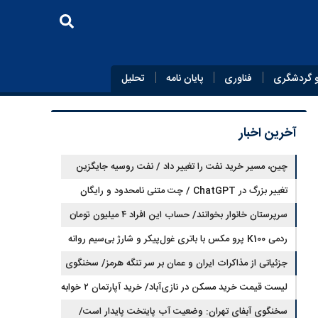
 گردشگری
فناوری
پایان‌ نامه
تحلیل
آخرین اخبار
چین، مسیر خرید نفت را تغییر داد / نفت روسیه جایگزین
تغییر بزرگ در ChatGPT / چت متنی نامحدود و رایگان
نفت عربستان شد
سرپرستان خانوار بخوانند/ حساب این افراد ۴ میلیون تومان
شارژ شد
ردمی K100 پرو مکس با باتری غول‌پیکر و شارژ بی‌سیم روانه
بازار می‌شود
جزئیاتی از مذاکرات ایران و عمان بر سر تنگه هرمز/ سخنگوی
هیات رئیسه مجلس: بیانیه‌ای شامل تصحیح مسیر تردد دریایی
لیست قیمت خرید مسکن در نازی‌آباد/ خرید آپارتمان ۲ خوابه
در تنگه، در آستانه نهایی شدن است
در این منطقه چقدر سرمایه نیاز دارد؟ + جدول مردادماه ۱۴۰۵
سخنگوی آبفای تهران: وضعیت آب پایتخت پایدار است/