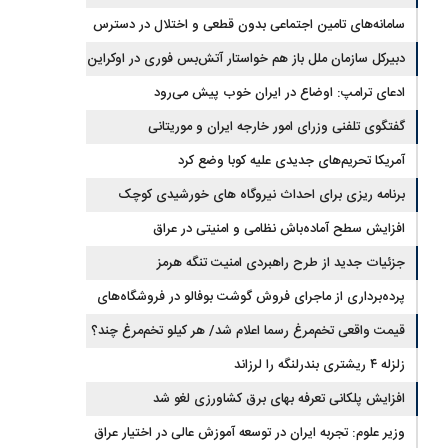
جیره‌بندی نداریم
سامانه‌های تامین اجتماعی بدون قطعی و اختلال در دسترس
است
دبیرکل سازمان ملل باز هم خواستار آتش‌بس فوری در اوکراین
شد
ادعای ترامپ: اوضاع در ایران خوب پیش می‌رود
گفتگوی تلفنی وزرای امور خارجه ایران و موریتانی
آمریکا تحریم‌های جدیدی علیه کوبا وضع کرد
برنامه ریزی برای احداث نیروگاه های خورشیدی کوچک
مقیاس یا شناور روی آب در مازندران
افزایش سطح آماده‌باش نظامی و امنیتی در عراق
جزئیات جدید از طرح راهبردی امنیت تنگه هرمز
پرده‌برداری از ماجرای فروش گوشت بوفالو در فروشگاه‌های
کشور/ گوشت بوفالو از کجا وارد می‌شود؟/ هر کیلو بوفالو با چه
قیمت واقعی تخم‌مرغ رسما اعلام شد/ هر کیلو تخم‌مرغ چند؟
زلزله ۴ ریشتری بندرلنگه را لرزاند
قیمتی به فروش می‌رود؟
افزایش پلکانی تعرفه بهای برق کشاورزی لغو شد
وزیر علوم: تجربه ایران در توسعه آموزش عالی در اختیار عراق