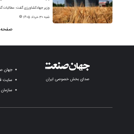
وزیر جهادکشاورزی گفت: مطالبات گن
شنبه 30 خرداد 1405
صفحه 1 از 
جهان صن
صدای بخش خصوصی ایران
سایت قد
سازمان 