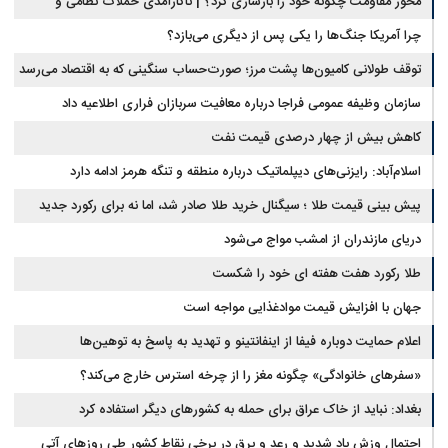
محور مقاومت چگونه خود را بازسازی کرد؟ | ناکارآمدی حملات نظامی و
تحریم‌ها در فروپاشی شبکه منطقه‌ای ایران
چرا آمریکا جنگ‌ها را یکی پس از دیگری می‌بازد؟
توقف طولانی کامیون‌ها پشت مرز؛ صورت‌حساب سنگینی که به اقتصاد می‌رسد
سازمان وظیفه عمومی فراجا درباره معافیت سربازان فراری اطلاعیه داد
کاهش بیش از چهار درصدی قیمت نفت
اسلام‌آباد: رایزنی‌های دیپلماتیک درباره منطقه و تنگه هرمز ادامه دارد
پیش بینی قیمت طلا ؛ سیگنال خرید طلا صادر شد، اما نه برای رکورد جدید
دریای مازندران از امشب مواج می‌شود
طلا رکورد هفت هفته ای خود را شکست
جهان با افزایش قیمت موادغذایی مواجه است
اعلام حمایت دوباره فیفا از اینفانتینو و تهدید به پاسخ به توهین‌ها
«سفرهای خانوادگی» چگونه مغز را از چرخه استرس خارج می‌کند؟
بغداد: نباید از خاک عراق برای حمله به کشورهای دیگر استفاده کرد
احتمال وزش باد شدید و رعد و برق در برخی نقاط کشور طی روزهای آتی