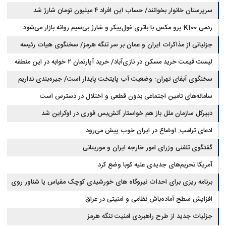
سرپرستان خانوار بخوانند/ حساب این افراد ۴ میلیون تومان شارژ شد
ردمی K100 پرو مکس با باتری غول‌پیکر و شارژ بی‌سیم روانه بازار می‌شود
جزئیاتی از مذاکرات ایران و عمان بر سر تنگه هرمز/ سخنگوی هیات رئیسه
لیست قیمت خرید مسکن در نازی‌آباد/ خرید آپارتمان ۲ خوابه در این منطقه
مجلس: بیانیه‌ای شامل تصحیح مسیر تردد دریایی در تنگه، در آستانه نهایی شدن
است
چقدر سرمایه نیاز دارد؟ + جدول مردادماه ۱۴۰۵
سخنگوی آبفای تهران: وضعیت آب پایتخت پایدار است/ جیره‌بندی نداریم
سامانه‌های تامین اجتماعی بدون قطعی و اختلال در دسترس است
دبیرکل سازمان ملل باز هم خواستار آتش‌بس فوری در اوکراین شد
ادعای ترامپ: اوضاع در ایران خوب پیش می‌رود
گفتگوی تلفنی وزرای امور خارجه ایران و موریتانی
آمریکا تحریم‌های جدیدی علیه کوبا وضع کرد
برنامه ریزی برای احداث نیروگاه های خورشیدی کوچک مقیاس یا شناور روی
آب در مازندران
افزایش سطح آماده‌باش نظامی و امنیتی در عراق
جزئیات جدید از طرح راهبردی امنیت تنگه هرمز