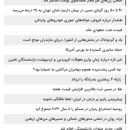
اسامی ژل‌های غیر مجاز شستشوی پوست منتشر شد
۴۰ تا ۵۰ روز گرمای نسبی در پیش داریم/ دمای تهران به ۳۸ درجه می‌رسد
هشدار درباره فروش حواله‌های صوری خودروهای وارداتی
قیمت نفت صعودی ماند
باد و گردوخاک در بخش‌هایی از کشور/ دریای مازندران مواج است
حمله سایبری گسترده به بورس آمریکا
خبر تازه درباره زمان واریز معوقات فروردین و اردیبهشت بازنشستگان تامین
اجتماعی
چه کسی پشت‌پرده هجوم مهاجران مراکشی به اسپانیا بود؟
زلزله ۴ ریشتری بندرلنگه را لرزاند
طلا در مسیر ثبت بالاترین افزایش قیمت هفته
پیش‌بینی پاییز پر بارش در ایران؛ لطفا غافلگیر نشوید
روسیه استخراج رمزارز در مسکو را تا سال ۲۰۳۲ ممنوع کرد
تردد روان در تمامی محورهای شمالی و مسیرهای مرزهای اربعین
قانون جدید سنوات بازنشستگی اعلام شد