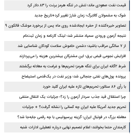
قیمت نفت صعودی ماند؛ تنش در تنگه هرمز برنت را ۸۳ دلار کرد
شوک به مشمولان کالابرگ؛ زمان شارژ تغییر کرد+تاریخ جدید
تصاویر خیره‌کننده از حفره ایجادشده روی ماه پس از برخورد موشک فالکون ۹
نتیجه آزمون ورودی سمپاد منتشر شد؛ لینک کارنامه و زمان ثبت‌نام
از ۷ سالگی مراقب باشید؛ دشمن خاموش سلامت کودکان شناسایی شد
افزایش نجومی قبض برق؛ این مشترکان بیشترین هزینه را می‌پردازند
شرط ۲گانه ایران برای تنگه هرمز؛ تحریم‌ها و غرامت به معادله برگشتند
پرونده پول‌های نفتی جنجالی شد؛ وزیر نفت در یک‌قدمی استیضاح
با رأی ۸۶ سناتور؛ تحریم‌های تازه علیه ایران کلید خورد
چرا استقلال قید جذب سردار آزمون را زد؟؛ جزئیات یک انتقال منتفی
تحریم جدید آمریکا علیه ایران چه کسانی را نشانه گرفت؟ + جزئیات
معامله بزرگ در فوتبال ایران؛ گزینه پرسپولیس با چه رقمی جابه‌جا شد؟
کارمندان حتما بخوانند؛ اعلام تصمیم نهایی درباره تعطیلی ادارات شنبه