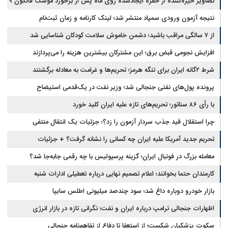
تصاویر خیره‌کننده از حفره ایجادشده روی ماه پس از برخورد موشک فالکون ۹
نتیجه آزمون ورودی سمپاد منتشر شد؛ لینک کارنامه و زمان ثبت‌نام
از ۷ سالگی مراقب باشید؛ دشمن خاموش سلامت کودکان شناسایی شد
افزایش نجومی قبض برق؛ این مشترکان بیشترین هزینه را می‌پردازند
شرط ۲گانه ایران برای تنگه هرمز؛ تحریم‌ها و غرامت به معادله برگشتند
پرونده پول‌های نفتی جنجالی شد؛ وزیر نفت در یک‌قدمی استیضاح
با رأی ۸۶ سناتور؛ تحریم‌های تازه علیه ایران کلید خورد
چرا استقلال قید جذب سردار آزمون را زد؟؛ جزئیات یک انتقال منتفی
تحریم جدید آمریکا علیه ایران چه کسانی را نشانه گرفت؟ + جزئیات
معامله بزرگ در فوتبال ایران؛ گزینه پرسپولیس با چه رقمی جابه‌جا شد؟
کارمندان حتما بخوانند؛ اعلام تصمیم نهایی درباره تعطیلی ادارات شنبه
بازار خودرو دوباره داغ شد؛ سود چندصد میلیونی اطلس سایپا
اظهارات جنجالی ترامپ درباره ایران و نفت؛ نگرانی تازه در بازار انرژی
سکوت پزشکیان شکست؛ از استعفا تا دفاع از تفاهم‌نامه جنجالی