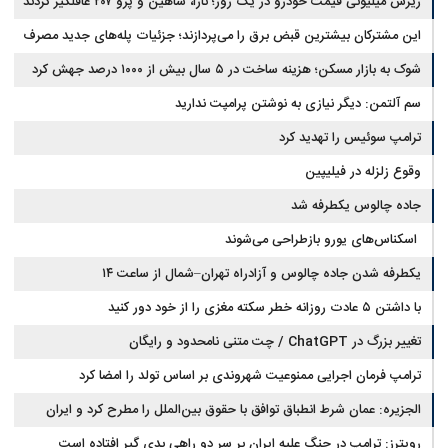
ریزش میلیونی قیمت خودرو در یک روز؛ تارا، شاهین و پژو ۲۰۷ غافلگیر کردند
این مشترکان بیشترین قبض برق را می‌پردازند؛ جزئیات پله‌های جدید مصرف
شوک به بازار مسکن؛ هزینه ساخت در ۵ سال بیش از ۱۰۰۰ درصد جهش کرد
سم آلتمن: دیگر نیازی به نوشتن پرامپت ندارید
ترامپ سوئیس را تهدید کرد
وقوع زلزله در فیلیپین
جاده چالوس یکطرفه شد
اسکناس‌های یورو بازطراحی می‌شوند
یکطرفه شدن جاده چالوس و آزادراه تهران–شمال از ساعت ۱۴
با داشتن ۵ عادت روزانه خطر سکته مغزی را از خود دور کنید
تغییر بزرگ در ChatGPT / چت متنی نامحدود و رایگان
ترامپ فرمان اجرایی ممنوعیت شهروندی بر اساس تولد را امضا کرد
الجزیره: عمان شرط انطباق توافق با حقوق بین‌الملل را مطرح کرد و ایران
پذیرفت
رویترز: ترامپ در جنگ علیه ایران بر سر دو راهی بدی گیر افتاده است