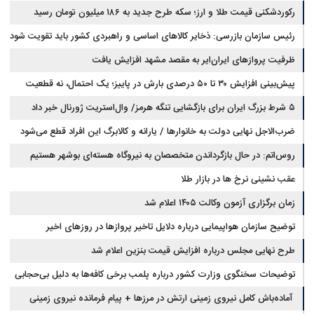
رکوردشکنی قیمت طلا و ارز؛ سکه طرح جدید به ۱۸۶ میلیون تومان رسید
رئیس سازمان بازرسی: ذخایر کالاهای اساسی و راهبردی کشور باید تقویت شود
ظرفیت پروازهای ایران‌ایر به مقصد مشهد افزایش یافت
پیش‌بینی افزایش ۳۰ تا ۵۰ درصدی بارش در پاییز؛ یک احتمال، نه قطعیت
۵ شرط بزرگ ایران برای بازگشایی تنگه هرمز/ وال‌استریت ژورنال خبر داد
ضرب‌الاجل نهایی دولت به خانوارها / یارانه و کالابرگ این افراد قطع می‌شود
روس‌اتم: در حال بازگرداندن متخصصان به نیروگاه هسته‌ای بوشهر هستیم
عقب نشینی نرخ ها در بازار طلا
زمان برگزاری آزمون وکالت ۱۴۰۵ اعلام شد
توضیح سازمان هواپیمایی درباره دلایل تاخیر پروازها در روزهای اخیر
طرح نهایی مجلس درباره افزایش قیمت بنزین اعلام شد
توضیحات سخنگوی وزارت کشور درباره پلمب برخی کافه‌ها به دلیل بی‌حجابی
آماده‌باش کامل نیروی زمینی ارتش در مرزها + پیام فرمانده نیروی زمینی