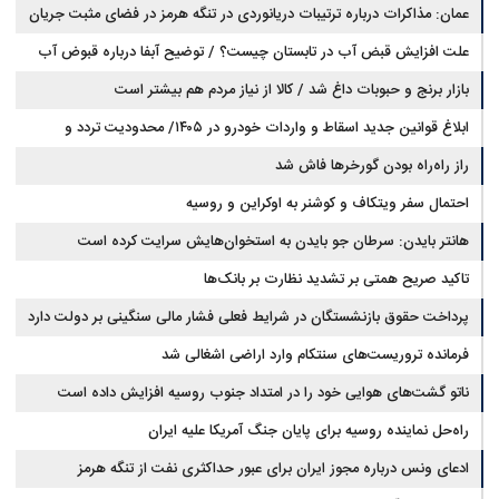
عمان: مذاکرات درباره ترتیبات دریانوردی در تنگه هرمز در فضای مثبت جریان
دارد
علت افزایش قبض آب در تابستان چیست؟ / توضیح آبفا درباره قبوض آب
بازار برنج و حبوبات داغ شد / کالا از نیاز مردم هم بیشتر است
ابلاغ قوانین جدید اسقاط و واردات خودرو در ۱۴۰۵/ محدودیت تردد و
سوخت‌رسانی به فرسوده‌ها
راز راه‌راه بودن گورخرها فاش شد
احتمال سفر ویتکاف و کوشنر به اوکراین و روسیه
هانتر بایدن: سرطان جو بایدن به استخوان‌هایش سرایت کرده است
تاکید صریح همتی بر تشدید نظارت بر بانک‌ها
پرداخت حقوق بازنشستگان در شرایط فعلی فشار مالی سنگینی بر دولت دارد
فرمانده تروریست‌های سنتکام وارد اراضی اشغالی شد
ناتو گشت‌های هوایی خود را در امتداد جنوب روسیه افزایش داده است
راه‌حل نماینده روسیه برای پایان جنگ آمریکا علیه ایران
ادعای ونس درباره مجوز ایران برای عبور حداکثری نفت از تنگه هرمز