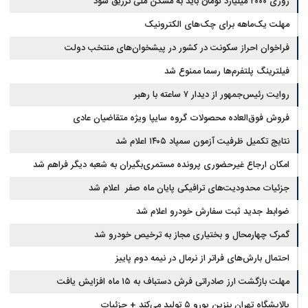
روزی ۲۰۰۰ میلیارد تومان باید به مسکن ملی تزریق شود
مهلت یک‌ماهه برای چک‌های الکترونیک
فراخوان احراز سکونت در کشور در پیشخوان‌های منتخب دولت
فیلترینگ پلتفرم‌ها رسما ممنوع شد
روایت رئیس‌جمهور از دیدار ۷ ساعته با رهبر
فروش فوق‌العاده محصولات گروه سایپا ویژه متقاضیان عادی
نتایج تکمیل ظرفیت آزمون سمپاد ۱۴۰۵ اعلام شد
امکان ارجاع غیرحضوری پرونده مستمری‌بگیران به شعبه دیگر فراهم شد
جزئیات محدودیت‌های ترافیکی پایان ماه صفر اعلام شد
ضوابط جدید ثبت سفارش خودرو اعلام شد
گمرک چهارمحال و بختیاری مجاز به ترخیص خودرو شد
احتمال بارش‌های فراتر از نرمال در نیمه دوم پاییز
مهلت بازگشت ارز صادراتی فرش دستباف به ۱۵ ماه افزایش یافت
پالایشگاه تهران بنزین یورو ۵ تولید می‌کند + جزئیات