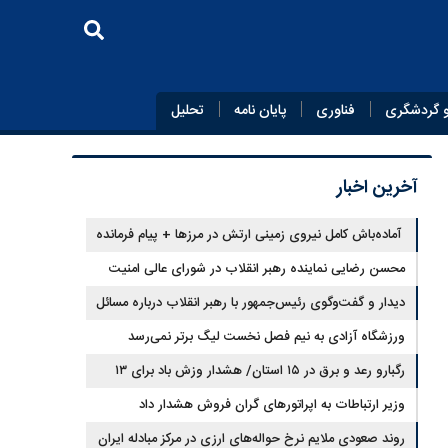
 گردشگری
فناوری
پایان‌ نامه
تحلیل
آخرین اخبار
آماده‌باش کامل نیروی زمینی ارتش در مرزها + پیام فرمانده
نیروی زمینی ارتش
محسن رضایی نماینده رهبر انقلاب در شورای عالی امنیت
ملی شد
دیدار و گفت‌وگوی رئیس‌جمهور با رهبر انقلاب درباره مسائل
اقتصادی و نظامی کشور
ورزشگاه آزادی به نیم فصل نخست لیگ برتر نمی‌رسد
رگبارو رعد و برق در ۱۵ استان/ هشدار وزش باد برای ۱۳
استان‌
وزیر ارتباطات به اپراتورهای گران فروش هشدار داد
روند صعودی ملایم نرخ حواله‌های ارزی در مرکز مبادله ایران