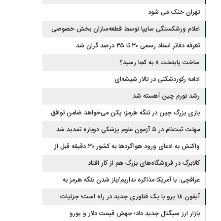
تهران خنک می شود
اعلام ورشکستگی سایپا توسط قطعه‌سازان بخش خصوصی
تعرفه دفاتر اسناد رسمی ۳۰ تا ۳۵ درصد گران شد
ساخت پایتخت ۸ به کجا رسید؟
ادامه رکوردشکنی در تالار شیشه‌ای
رشد تورم چین آهسته شد
بازی بزرگ چین در تنگه هرمز؛ پکن می‌خواهد ضامن توافق
ایران و آمریکا شود
مهلت ثبت‌نام در ۵ آزمون علوم پزشکی دوباره تمدید شد
واکنش به ادعای ورود هواگردها به کشور ۳۰ دقیقه قبل از
حمله به بیت رهبری
کالابرگ در فروشگاه‌های بزرگ هم از کار افتاد
عراقچی: با آمریکا مذاکره نداریم/باز شدن تنگه هرمز به
شرایطی غیر از تفاهم با عمان مرتبط است
آیفون ۱۸ پرو با یک فناوری جدید در راه است؛ جزئیات
گوشی جنجالی اپل
بازار ارز سیگنال جدید داد؛ جهش قیمت دلار و یورو