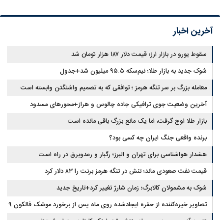
آخرین اخبار
سقوط یورو در بازار ارز؛ قیمت دلار ۱۸۷ هزار تومان شد
شوک جدید به بازار طلا؛ نیم‌سکه ۹۵.۵ میلیون شد+جدول
معامله بزرگ بر سر تنگه هرمز ؛ توافقی که به تصمیم واشنگتن وابسته است
آخرین وضعیت جوی ترافیکی جاده چالوس و هراز+محورهای مسدود
بازار طلا اوج گرفت، اما یک مانع بزرگ باقی مانده است
برنده واقعی جنگ ایران چه کسی بود؟
هشدار هواشناسی برای تهران و البرز؛ رگبار و رعدوبرق در راه است
قیمت نفت صعودی ماند؛ تنش در تنگه هرمز برنت را ۸۳ دلار کرد
شوک به مشمولان کالابرگ؛ زمان شارژ تغییر کرد+تاریخ جدید
تصاویر خیره‌کننده از حفره ایجادشده روی ماه پس از برخورد موشک فالکون ۹