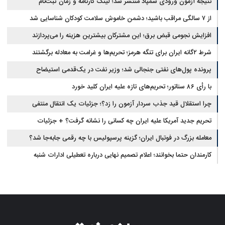
نتیجه آزمون ورودی سمپاد منتشر شد؛ لینک کارنامه و زمان ثبت‌نام
از ۷ سالگی مراقب باشید؛ دشمن خاموش سلامت کودکان شناسایی شد
افزایش نجومی قبض برق؛ این مشترکان بیشترین هزینه را می‌پردازند
شرط ۲گانه ایران برای تنگه هرمز؛ تحریم‌ها و غرامت به معادله برگشتند
پرونده پول‌های نفتی جنجالی شد؛ وزیر نفت در یک‌قدمی استیضاح
با رأی ۸۶ سناتور؛ تحریم‌های تازه علیه ایران کلید خورد
چرا استقلال قید جذب سردار آزمون را زد؟؛ جزئیات یک انتقال منتفی
تحریم جدید آمریکا علیه ایران چه کسانی را نشانه گرفت؟ + جزئیات
معامله بزرگ در فوتبال ایران؛ گزینه پرسپولیس با چه رقمی جابه‌جا شد؟
کارمندان حتما بخوانند؛ اعلام تصمیم نهایی درباره تعطیلی ادارات شنبه