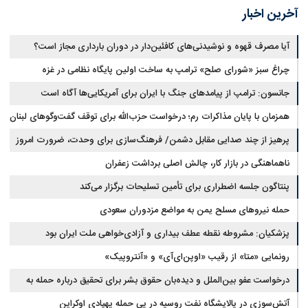
آخرین اخبار
آیا مصرف قهوه و نوشیدنی‌های کافئین‌دار در دوران بارداری مجاز است؟
چراغ سبز «شورای صلح» ترامپ به ساخت اولین پایگاه نظامی در غزه
جانسون: ترامپ از پیامدهای جنگ با ایران برای آمریکایی‌ها آگاه است
همزمان با پایان مذاکرات رم؛ درخواست حزب‌الله برای توقف گفت‌وگوهای لبنان
با اسرائیل
پرهیز از چند صدایی مقابل دشمن/ فرهنگ‌سازی برای وحدت، ضرورت امروز
کشور است
ناهماهنگی در بازار کار، چالش اصلی برداشت زعفران
پنتاگون جلسه اضطراری برای تأمین تسلیحات برگزار می‌کند
حمله نیروهای مسلح یمن به مواضع مزدوران سعودی
پزشکیان: مشروطه نقطه عطف بیداری و آزادی‌خواهی ملت ایران بود
رونمایی «متا» از رقیب «اوپن‌ای‌آی» و «آنتروپیک»
درخواست عفو بین‌الملل و دیده‌بان حقوق بشر برای تحقیق درباره حمله به
خبرنگاران در لبنان
آتش‌سوزی در پالایشگاه نفت روسیه در پی حمله پهپادی اوکراین