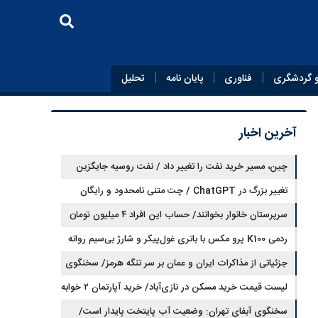
 گردشگری
فناوری
پایان‌ نامه
تحلیل
آخرین اخبار
چین، مسیر خرید نفت را تغییر داد / نفت روسیه جایگزین
تغییر بزرگ در ChatGPT / چت متنی نامحدود و رایگان
نفت عربستان شد
سرپرستان خانوار بخوانند/ حساب این افراد ۴ میلیون تومان
شارژ شد
ردمی K100 پرو مکس با باتری غول‌پیکر و شارژ بی‌سیم روانه
بازار می‌شود
جزئیاتی از مذاکرات ایران و عمان بر سر تنگه هرمز/ سخنگوی
هیات رئیسه مجلس: بیانیه‌ای شامل تصحیح مسیر تردد دریایی
لیست قیمت خرید مسکن در نازی‌آباد/ خرید آپارتمان ۲ خوابه
در تنگه، در آستانه نهایی شدن است
در این منطقه چقدر سرمایه نیاز دارد؟ + جدول مردادماه ۱۴۰۵
سخنگوی آبفای تهران: وضعیت آب پایتخت پایدار است/