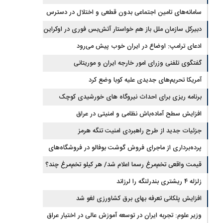
جیره‌بندی نداریم
سامانه‌های تامین اجتماعی بدون قطعی و اختلال در دسترس
است
دبیرکل سازمان ملل باز هم خواستار آتش‌بس فوری در اوکراین
شد
ادعای ترامپ: اوضاع در ایران خوب پیش می‌رود
گفتگوی تلفنی وزرای امور خارجه ایران و موریتانی
آمریکا تحریم‌های جدیدی علیه کوبا وضع کرد
برنامه ریزی برای احداث نیروگاه های خورشیدی کوچک
مقیاس یا شناور روی آب در مازندران
افزایش سطح آماده‌باش نظامی و امنیتی در عراق
جزئیات جدید از طرح راهبردی امنیت تنگه هرمز
پرده‌برداری از ماجرای فروش گوشت بوفالو در فروشگاه‌های
کشور/ گوشت بوفالو از کجا وارد می‌شود؟/ هر کیلو بوفالو با چه
قیمت واقعی تخم‌مرغ رسما اعلام شد/ هر کیلو تخم‌مرغ چند؟
زلزله ۴ ریشتری بندرلنگه را لرزاند
قیمتی به فروش می‌رود؟
افزایش پلکانی تعرفه بهای برق کشاورزی لغو شد
وزیر علوم: تجربه ایران در توسعه آموزش عالی در اختیار عراق