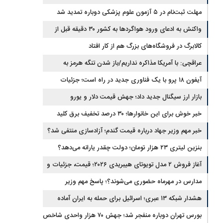
ایران و آمریکا شود
مهلت ثبت‌نام در ۵ آزمون علوم پزشکی دوباره تمدید شد
واکنش به ادعای ورود هواگردها به کشور ۳۰ دقیقه قبل از
حمله به بیت رهبری
کالابرگ در فروشگاه‌های بزرگ هم از کار افتاد
عراقچی: با آمریکا مذاکره نداریم/باز شدن تنگه هرمز به
شرایطی غیر از تفاهم با عمان مرتبط است
آیفون ۱۸ پرو با یک فناوری جدید در راه است؛ جزئیات
گوشی جنجالی اپل
بازار ارز سیگنال جدید داد؛ جهش قیمت دلار و یورو
خبر خوش برای این خانوارها؛ ۳۰ درصد تخفیف برق کلید
خورد
خبر مهم وزیر جهاد درباره قیمت گندم؛ آزادسازی منتفی شد؟
بنزین لیتری ۲۳ هزار تومان؛ دولت چقدر یارانه می‌دهد؟
آغاز فروش ۲ مدل تویوتای هیبریدی ۲۰۲۶؛ قیمت، جزئیات و
شرایط
مدارس در مهرماه حضوری می‌شوند؟؛ پاسخ مهم وزیر
هشدار شبکه ۱۳ عبری؛ اسرائیل برای حمله به ایران آماده
می‌شود
بورس تهران دوباره منفجر شد؛ جهش ۷۰ هزار واحدی شاخص