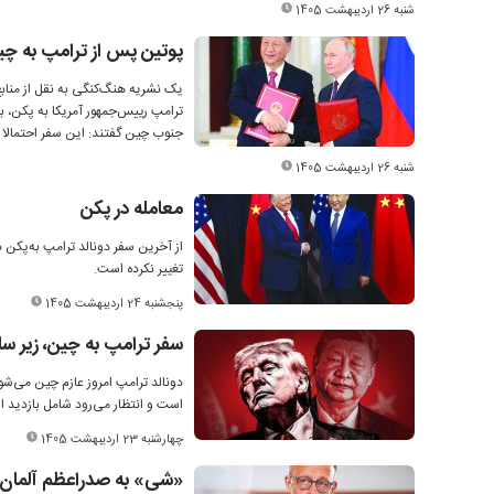
شنبه 26 اردیبهشت 1405
پوتین پس از ترامپ به چی
یک نشریه هنگ‌کنگی به نقل از منابع
ترامپ رییس‌جمهور آمریکا به پکن، 
جنوب چین گفتند: این سفر احتمالا اواخر هفته آینده و در
شنبه 26 اردیبهشت 1405
معامله در پکن
از آخرین سفر دونالد ترامپ به‌پکن 
تغییر نکرده است.
پنجشنبه 24 اردیبهشت 1405
سفر ترامپ به چین، زیر سا
است و انتظار می‌رود شامل بازدید 
چهارشنبه 23 اردیبهشت 1405
«شی» به صدراعظم آلمان 