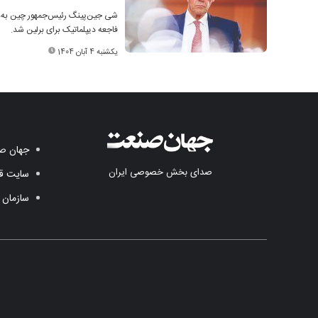
شی جین‌پینگ رئیس‌جمهور چین به‌دل
فاجعه دیپلماتیک برای برلین شد.
یکشنبه 4 آبان 1404
جهان صن
صدای بخش خصوصی ایران
سایت قد
سازمان 