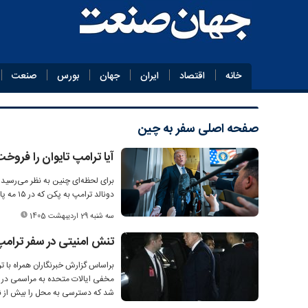
خانه
اقتصاد
ایران
جهان
بورس
صنعت
صفحه اصلی
سفر به چین
آیا ترامپ تایوان را فروخ
برای لحظه‌ای چنین به نظر می‌رسید 
دونالد ترامپ به پکن که در ۱۵ مه پایان یافت، رییس‌جمهور آمریکا از صحبت علنی درباره تایوان خودداری کرد.
سه شنبه 29 اردیبهشت 1405
تنش امنیتی در سفر ترامپ
براساس گزارش‌ خبرنگاران همراه با
مخفی ایالات متحده به مراسمی در 
شد که دسترسی به محل را بیش از نی