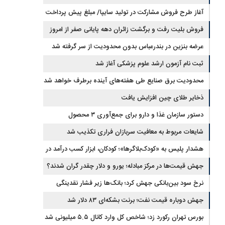
آغاز طرح فروش مشارکت در تولید سایپا/ مبلغ پیش پرداخت
اعلام شد
فروش بلیت رفت و برگشت زائران دهه پایانی صفر از امروز
آغاز شد
عرضه بنزین در بندرعباس بدون محدودیت از سر گرفته شد
ثبت نام آزمون ارشد علوم پزشکی آغاز شد
محدودیت‌ برق صنایع طی هفته‌های آینده برطرف خواهد شد
ذخایر طلای چین افزایش یافت
دستور سازمان غذا و دارو برای جمع‌آوری ۳ محصول
سلامت‌محور
شایعات مربوط به معافیت سربازان فراری تکذیب شد
هشدار پلیس به «کودک‌بلاگرها»؛ کودکان، ابزار کسب درآمد در
فضای مجازی نیستند
جهش قیمت‌ها در مرکز مبادله؛ یورو و دلار چقدر گران شدند؟
نرخ سود بین‌بانکی جهش کرد؛ بانک‌ها زیر فشار نقدینگی
جهش دوباره قیمت نفت؛ برنت بشکه‌ای ۸۳ دلار شد
بورس تهران رکورد زد؛ شاخص کل وارد کانال ۵.۵ میلیونی شد