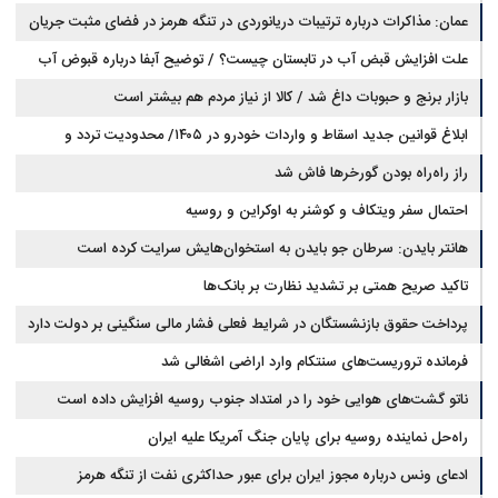
عمان: مذاکرات درباره ترتیبات دریانوردی در تنگه هرمز در فضای مثبت جریان
دارد
علت افزایش قبض آب در تابستان چیست؟ / توضیح آبفا درباره قبوض آب
بازار برنج و حبوبات داغ شد / کالا از نیاز مردم هم بیشتر است
ابلاغ قوانین جدید اسقاط و واردات خودرو در ۱۴۰۵/ محدودیت تردد و
سوخت‌رسانی به فرسوده‌ها
راز راه‌راه بودن گورخرها فاش شد
احتمال سفر ویتکاف و کوشنر به اوکراین و روسیه
هانتر بایدن: سرطان جو بایدن به استخوان‌هایش سرایت کرده است
تاکید صریح همتی بر تشدید نظارت بر بانک‌ها
پرداخت حقوق بازنشستگان در شرایط فعلی فشار مالی سنگینی بر دولت دارد
فرمانده تروریست‌های سنتکام وارد اراضی اشغالی شد
ناتو گشت‌های هوایی خود را در امتداد جنوب روسیه افزایش داده است
راه‌حل نماینده روسیه برای پایان جنگ آمریکا علیه ایران
ادعای ونس درباره مجوز ایران برای عبور حداکثری نفت از تنگه هرمز