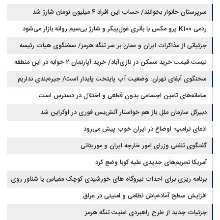
سرپرستان خانوار بخوانند/ حساب این افراد ۴ میلیون تومان شارژ شد
ردمی K100 پرو مکس با باتری غول‌پیکر و شارژ بی‌سیم روانه بازار می‌شود
جزئیاتی از مذاکرات ایران و عمان بر سر تنگه هرمز/ سخنگوی هیات رئیسه
لیست قیمت خرید مسکن در نازی‌آباد/ خرید آپارتمان ۲ خوابه در این منطقه
مجلس: بیانیه‌ای شامل تصحیح مسیر تردد دریایی در تنگه، در آستانه نهایی شدن
است
چقدر سرمایه نیاز دارد؟ + جدول مردادماه ۱۴۰۵
سخنگوی آبفای تهران: وضعیت آب پایتخت پایدار است/ جیره‌بندی نداریم
سامانه‌های تامین اجتماعی بدون قطعی و اختلال در دسترس است
دبیرکل سازمان ملل باز هم خواستار آتش‌بس فوری در اوکراین شد
ادعای ترامپ: اوضاع در ایران خوب پیش می‌رود
گفتگوی تلفنی وزرای امور خارجه ایران و موریتانی
آمریکا تحریم‌های جدیدی علیه کوبا وضع کرد
برنامه ریزی برای احداث نیروگاه های خورشیدی کوچک مقیاس یا شناور روی
آب در مازندران
افزایش سطح آماده‌باش نظامی و امنیتی در عراق
جزئیات جدید از طرح راهبردی امنیت تنگه هرمز