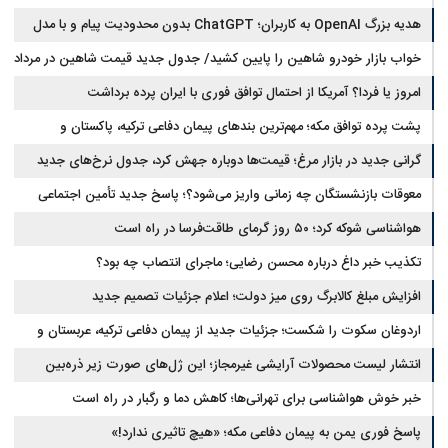
مطالبات
هدیه بزرگ OpenAI به کاربران؛ ChatGPT بدون محدودیت پیام و با مدل
جدید می‌آید
خواب بازار خودرو شاهین را پایین کشید/ جدول جدید قیمت شاهین در مرداد
امروز یا فردا؟ آمریکا از احتمال توافق فوری با ایران پرده برداشت
پشت پرده توافق مکه؛ مهم‌ترین بندهای پیمان دفاعی ترکیه، پاکستان و
عربستان
گرانی جدید در بازار مرغ؛ قیمت‌ها دوباره جهش کرد، جدول نرخ‌های جدید
معوقات بازنشستگان چه زمانی واریز می‌شود؟؛ پاسخ جدید تأمین اجتماعی
هواشناسی شوکه کرد؛ ۵۰ روز گرمای طاقت‌فرسا در راه است
تکذیب خبر داغ درباره محسن رضایی؛ ماجرای انتصاب چه بود؟
افزایش مبلغ کالابرگ روی میز دولت؛ اعلام جزئیات تصمیم جدید
اردوغان سکوت را شکست؛ جزئیات جدید از پیمان دفاعی ترکیه، عربستان و
پاکستان
انتشار لیست محصولات آرایشی غیرمجاز؛ این ژل‌های صورت زیر ذره‌بین
خبر خوش هواشناسی برای تهرانی‌ها؛ کاهش دما و رگبار در راه است
پاسخ فوری یمن به پیمان دفاعی مکه؛ «هیچ تاثیری ندارد!»