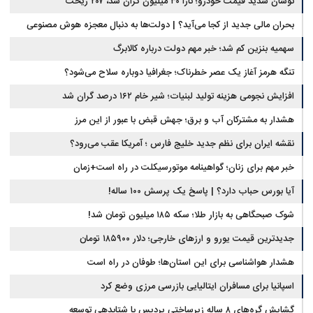
نوسان شدید قیمت خودرو؛ تارا ۳۰ میلیون گران شد، ۲۰۷ ریخت
بحران مالی جدید از کجا می‌آید؟ | دولت‌ها به دنبال معجزه هوش مصنوعی
سهمیه بنزین کم شد؛ خبر مهم دولت درباره کالابرگ
تنگه هرمز آغاز یک عصر خطرناک؛ جغرافیا دوباره سلاح می‌شود؟
افزایش نجومی هزینه تولید لبنیات؛ شیر خام ۱۶۲ درصد گران شد
هشدار به مشترکان آب و برق؛ جهش قبض با عبور از این مرز
نقشه ایران برای نظم جدید خلیج فارس ؛ آمریکا عقب می‌رود؟
خبر مهم برای زنان؛ گواهینامه موتورسیکلت در راه است+زمان
آیا بورس حباب دارد؟ | پاسخ یک پرسش ۱۰۰ ساله!
شوک صبحگاهی به بازار طلا؛ سکه ۱۸۵ میلیون تومان شد!
جدیدترین قیمت یورو و ارزهای خارجی؛ دلار ۱۸۵۹۰۰ تومان
هشدار هواشناسی برای این استان‌ها؛ طوفان در راه است
اسپانیا برای مسافران ایتالیایی بازرسی مرزی وضع کرد
گشایش گره‌های ۸ ساله زیرساختی پردیس با شتابدهی توسعه