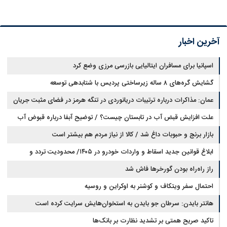
آخرین اخبار
اسپانیا برای مسافران ایتالیایی بازرسی مرزی وضع کرد
گشایش گره‌های ۸ ساله زیرساختی پردیس با شتابدهی توسعه
عمان: مذاکرات درباره ترتیبات دریانوردی در تنگه هرمز در فضای مثبت جریان
دارد
علت افزایش قبض آب در تابستان چیست؟ / توضیح آبفا درباره قبوض آب
بازار برنج و حبوبات داغ شد / کالا از نیاز مردم هم بیشتر است
ابلاغ قوانین جدید اسقاط و واردات خودرو در ۱۴۰۵/ محدودیت تردد و
سوخت‌رسانی به فرسوده‌ها
راز راه‌راه بودن گورخرها فاش شد
احتمال سفر ویتکاف و کوشنر به اوکراین و روسیه
هانتر بایدن: سرطان جو بایدن به استخوان‌هایش سرایت کرده است
تاکید صریح همتی بر تشدید نظارت بر بانک‌ها